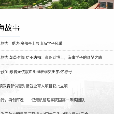
海故事
物志 | 爱达·魔都号上展山海学子风采
人物志|朝乾夕惕 功不唐捐：高职到博士，海事学子的圆梦之路
荣获“山东省无偿献血组织表现突出学校”称号
2项教育部供需对接就业育人项目获批立项
前行，再创辉煌——记港航管理学院国赛一等奖团队