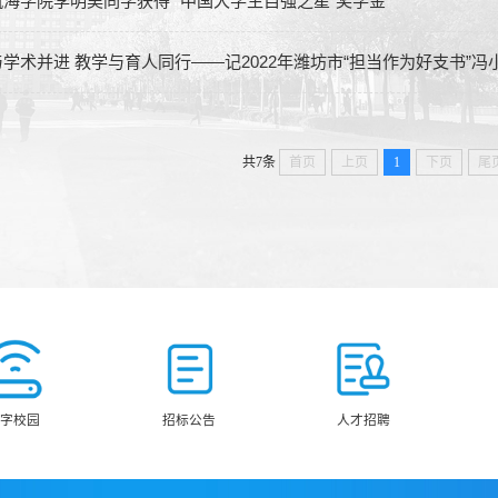
海学院李明昊同学获得 “中国大学生自强之星”奖学金
学术并进 教学与育人同行——记2022年潍坊市“担当作为好支书”冯
共7条
首页
上页
1
下页
尾
数字校园
招标公告
人才招聘