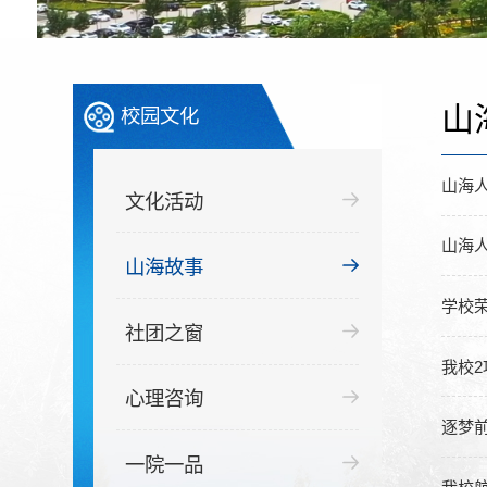
山
校园文化
山海人
文化活动
山海
山海故事
学校
社团之窗
我校
心理咨询
逐梦
一院一品