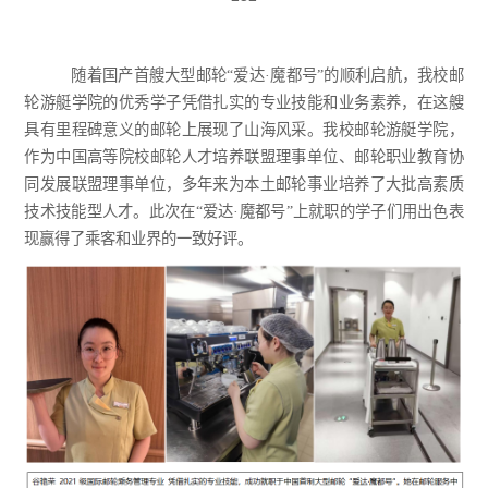
随着国产首艘大型邮轮
“
爱达
·魔都号
”的
顺利
启航，
我校
邮
轮游艇学院的优秀学子凭借扎实的
专业技能
和
业务素养
，在这艘
具有里程碑意义的邮轮上展现了
山海
风采。
我校
邮轮游艇学院，
作为中国高等院校邮轮人才培养联盟理事单位、邮轮职业教育协
同发展联盟理事单位，多年来为本土邮轮事业
培养
了
大批高素质
技术技能型
人才。此次在
“
爱达
·魔都号
”上就职的学子们
用
出色表
现赢得了乘客和业界的一致好评。