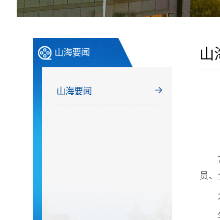
山
山海要闻
山海要闻
员、