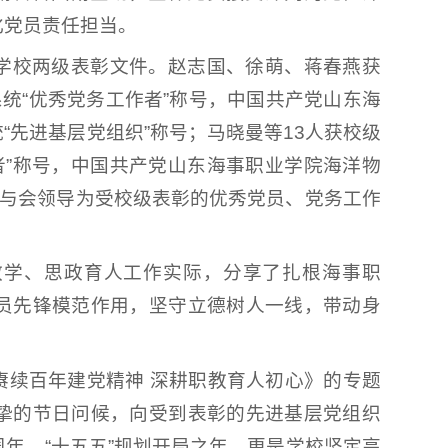
化党员责任担当。
学校两级表彰文件。赵志国、徐萌、蒋春燕获
统“优秀党务工作者”称号，中国共产党山东海
先进基层党组织”称号；马晓曼等13人获校级
者”称号，中国共产党山东海事职业学院海洋物
。与会领导为受校级表彰的优秀党员、党务工作
教学、思政育人工作实际，分享了扎根海事职
员先锋模范作用，坚守立德树人一线，带动身
赓续百年建党精神 深耕职教育人初心》的专题
挚的节日问候，向受到表彰的先进基层党组织
周年、“十五五”规划开局之年，更是学校坚定高