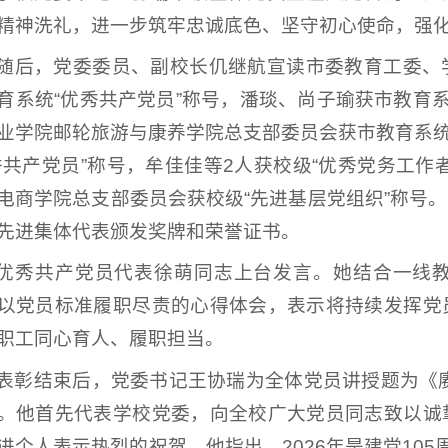
精神洗礼，进一步筑牢忠诚底色、坚守初心使命，强
随后，党委委员、副校长仉继航宣读市委教育工委、
育系统“优秀共产党员”称号，潘琰、尚子瑜获市教育系
业学院邮轮旅游与康养学院总支部委员会获市教育系统“
秀共产党员”称号，牟佳佳等2人获校级“优秀党务工作
电商学院总支部委员会获校级“先进基层党组织”称号
先进集体代表颁发奖牌和荣誉证书。
优秀共产党员代表徐萌同志上台发言。她结合一线
以党员标准履职尽责的心得体会，表示将持续发挥党
职工同心育人、履职担当。
表彰结束后，党委书记王协瑞为全体党员讲授题为《
。他首先代表学校党委，向全校广大党员同志致以诚
进个人表示热烈的祝贺。他指出，2026年是建党105