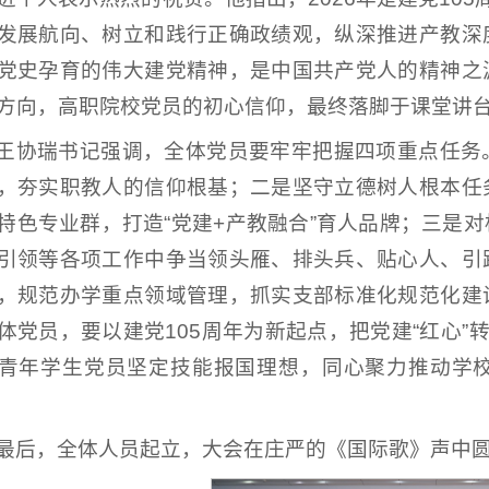
发展航向、树立和践行正确政绩观，纵深推进产教深
党史孕育的伟大建党精神，是中国共产党人的精神之
方向，高职院校党员的初心信仰，最终落脚于课堂讲
王协瑞书记强调，全体党员要牢牢把握四项重点任务
，夯实职教人的信仰根基；二是坚守立德树人根本任
特色专业群，打造“党建+产教融合”育人品牌；三是
引领等各项工作中争当领头雁、排头兵、贴心人、引
，规范办学重点领域管理，抓实支部标准化规范化建
体党员，要以建党105周年为新起点，把党建“红心”
青年学生党员坚定技能报国理想，同心聚力推动学
最后，全体人员起立，大会在庄严的《国际歌》声中