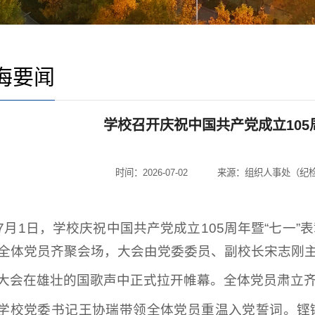
海要闻
学校召开庆祝中国共产党成立105
时间：2026-07-02
来源：组织人事处（纪
7月1日，学校庆祝中国共产党成立105周年暨“七一
全体党员齐聚会场，大会由党委委员、副校长宋志刚
大会在雄壮的国歌声中正式拉开帷幕。全体党员肃立
学校党委书记王协瑞带领全体党员重温入党誓词。铿