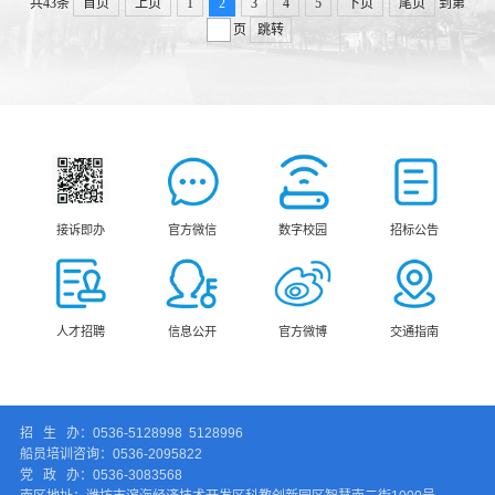
共43条
首页
上页
1
2
3
4
5
下页
尾页
到第
页
跳转
接诉即办
官方微信
数字校园
招标公告
人才招聘
信息公开
官方微博
交通指南
招 生 办：0536-5128998 5128996
船员培训咨询：0536-2095822
党 政 办：0536-3083568