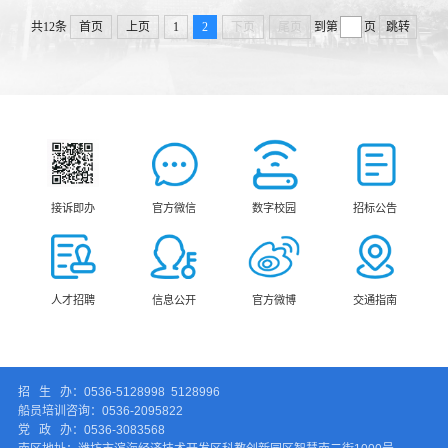
共12条
首页
上页
1
2
下页
尾页
到第
页
跳转
接诉即办
官方微信
数字校园
招标公告
人才招聘
信息公开
官方微博
交通指南
招 生 办：0536-5128998 5128996
船员培训咨询：0536-2095822
党 政 办：0536-3083568