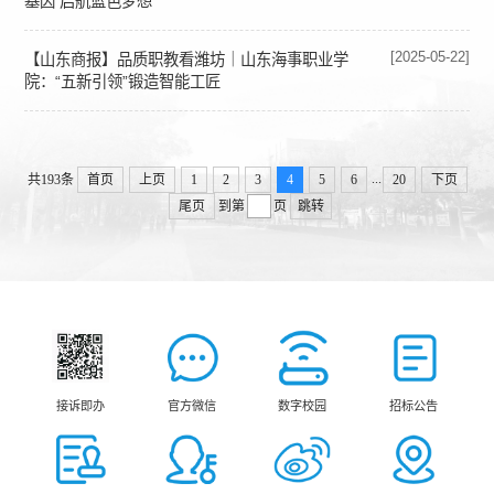
基因 启航蓝色梦想
[2025-05-22]
【山东商报】品质职教看潍坊｜山东海事职业学
院：“五新引领”锻造智能工匠
...
共193条
首页
上页
1
2
3
4
5
6
20
下页
尾页
到第
页
跳转
接诉即办
官方微信
数字校园
招标公告