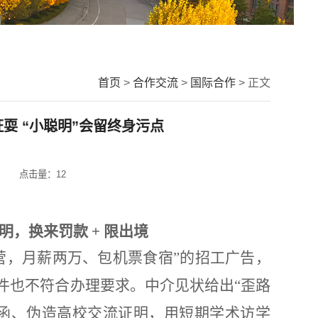
首页
>
合作交流
>
国际合作
> 正文
耍 “小聪明”会留终身污点
点击量：
12
明，换来罚款
+ 限出境
营，月薪两万、包机票食宿”的招工广告，
件也不符合办理要求。中介见状给出“歪路
请函、伪造高校交流证明，用短期学术访学