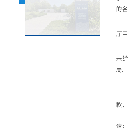
的名
厅申
未
局。
款，
请；