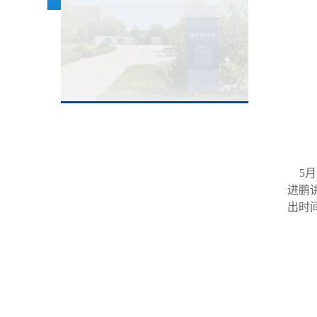
5月
进鹏
出时间