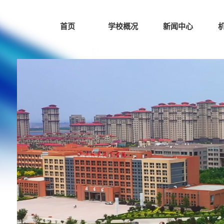
首页
学校概况
新闻中心