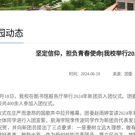
园动态
坚定信仰，担负青春使命|我校举行2
时间：2024-06-19
来源：团委
6月18日，我校在图书馆报告厅举行2024年新团员入团仪式。团
表共400余人参加入团仪式。
仪式在庄严而激昂的国歌声中拉开帷幕，团委赵雨婷宣读
202
全体同学进行入团宣誓，航海学院李传波同学作为新团员代表发
祝贺，并向新团员提出了三点要求：一是要树立远大理想，做
做好表率。勉励大家，作为新时代的共青团员，要立足当下，放