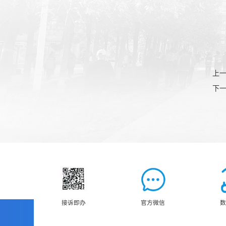
上
下
接诉即办
官方微信