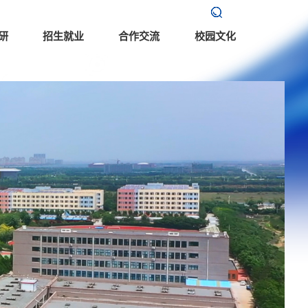
研
招生就业
合作交流
校园文化