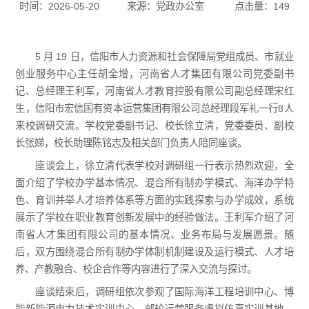
时间：2026-05-20
来源：党政办公室
点击量：
149
5 月 19 日，信阳市人力资源和社会保障局党组成员、市就业
创业服务中心主任胡全增，河南省人才集团有限公司党委副书
记、总经理王利军，河南省人才教育控股有限公司副总经理宋红
生，信阳市宏信国有资本运营集团有限公司总经理段军礼一行8人
来校调研交流。学校党委副书记、校长徐立清，党委委员、副校
长张娣，校长助理陈铭志及相关部门负责人陪同座谈。
座谈会上，徐立清代表学校对调研组一行表示热烈欢迎，全
面介绍了学校办学基本情况、混合所有制办学模式、海洋办学特
色、育训并举人才培养体系等方面的实践探索与办学成效，系统
展示了学校在职业教育创新发展中的经验做法。王利军介绍了河
南省人才集团有限公司的基本情况、业务布局与发展愿景。随
后，双方围绕混合所有制办学体制机制建设及运行模式、人才培
养、产教融合、校企合作等内容进行了深入交流与探讨。
座谈结束后，调研组依次参观了国际海洋工程培训中心、博
能新能源电力技术实训中心、邮轮运营服务虚拟仿真实训基地、