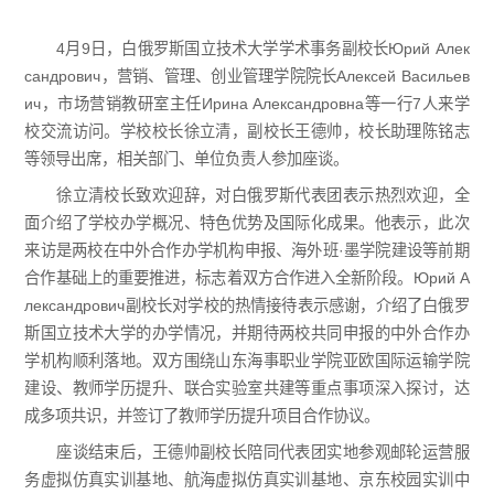
4月9日，白俄罗斯国立技术大学学术事务副校长Юрий Алек
сандрович，营销、管理、创业管理学院院长Алексей Васильев
ич，市场营销教研室主任Ирина Александровна等一行7人来学
校交流访问。学校校长徐立清，副校长王德帅，校长助理陈铭志
等领导出席，相关部门、单位负责人参加座谈。
徐立清校长致欢迎辞，对白俄罗斯代表团表示热烈欢迎，全
面介绍了学校办学概况、特色优势及国际化成果。他表示，此次
来访是两校在中外合作办学机构申报、海外班·墨学院建设等前期
合作基础上的重要推进，标志着双方合作进入全新阶段。Юрий А
лександрович副校长对学校的热情接待表示感谢，介绍了白俄罗
斯国立技术大学的办学情况，并期待两校共同申报的中外合作办
学机构顺利落地。双方围绕山东海事职业学院亚欧国际运输学院
建设、教师学历提升、联合实验室共建等重点事项深入探讨，达
成多项共识，并签订了教师学历提升项目合作协议。
座谈结束后，王德帅副校长陪同代表团实地参观邮轮运营服
务虚拟仿真实训基地、航海虚拟仿真实训基地、京东校园实训中