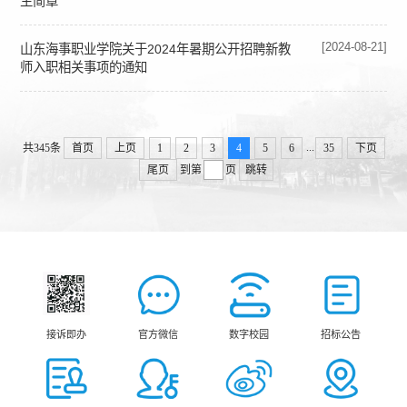
生简章
[2024-08-21]
山东海事职业学院关于2024年暑期公开招聘新教
师入职相关事项的通知
...
共345条
首页
上页
1
2
3
4
5
6
35
下页
尾页
到第
页
跳转
接诉即办
官方微信
数字校园
招标公告