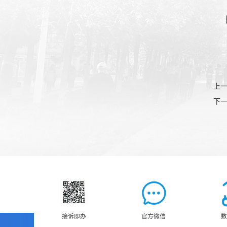
上
下
接诉即办
官方微信